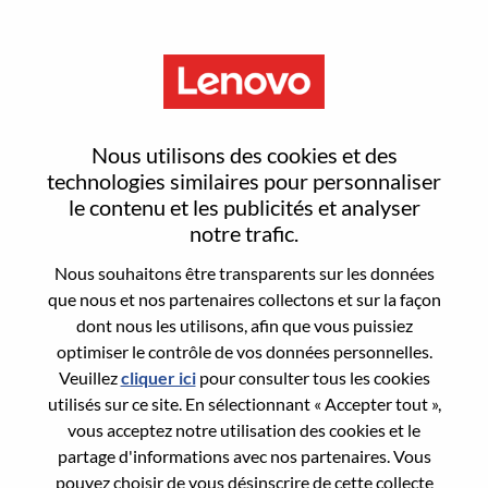
Menu
Reset password
Nous utilisons des cookies et des
technologies similaires pour personnaliser
le contenu et les publicités et analyser
Are you sure you want to reset your
notre trafic.
password?
Nous souhaitons être transparents sur les données
que nous et nos partenaires collectons et sur la façon
dont nous les utilisons, afin que vous puissiez
Enter the email address associated with your
optimiser le contrôle de vos données personnelles.
account, then click "Continue".
Veuillez
cliquer ici
pour consulter tous les cookies
utilisés sur ce site. En sélectionnant « Accepter tout »,
We will email you a link to reset your
vous acceptez notre utilisation des cookies et le
password.
partage d'informations avec nos partenaires. Vous
pouvez choisir de vous désinscrire de cette collecte