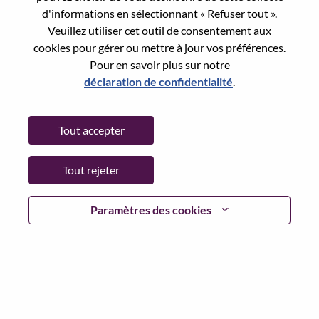
Reset password with your e-mail
E-mail
*
d'informations en sélectionnant « Refuser tout ».
Veuillez utiliser cet outil de consentement aux
cookies pour gérer ou mettre à jour vos préférences.
Pour en savoir plus sur notre
déclaration de confidentialité
.
Continue
Tout accepter
Go Back
Tout rejeter
Lenovo.com
Paramètres des cookies
Confidentialité
|
Conditions d’utilisation
|
FAQ
Suivez WeAreLenovo
|
Outil de
Consentement aux Cookies