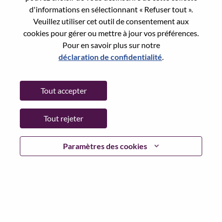
Reset password with your e-mail
E-mail
*
d'informations en sélectionnant « Refuser tout ».
Veuillez utiliser cet outil de consentement aux
cookies pour gérer ou mettre à jour vos préférences.
Pour en savoir plus sur notre
déclaration de confidentialité
.
Continue
Tout accepter
Go Back
Tout rejeter
Lenovo.com
Paramètres des cookies
Confidentialité
|
Conditions d’utilisation
|
FAQ
Suivez WeAreLenovo
|
Outil de
Consentement aux Cookies