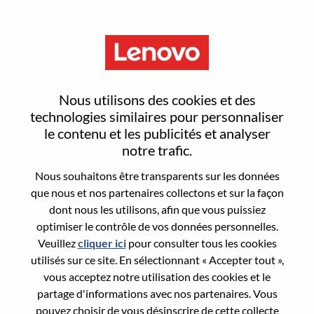
Menu
Reset password
Nous utilisons des cookies et des
technologies similaires pour personnaliser
le contenu et les publicités et analyser
Are you sure you want to reset your
notre trafic.
password?
Nous souhaitons être transparents sur les données
que nous et nos partenaires collectons et sur la façon
dont nous les utilisons, afin que vous puissiez
Enter the email address associated with your
optimiser le contrôle de vos données personnelles.
account, then click "Continue".
Veuillez
cliquer ici
pour consulter tous les cookies
utilisés sur ce site. En sélectionnant « Accepter tout »,
We will email you a link to reset your
vous acceptez notre utilisation des cookies et le
password.
partage d'informations avec nos partenaires. Vous
pouvez choisir de vous désinscrire de cette collecte