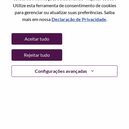
Redefinir senha com seu email
Email
*
Utilize esta ferramenta de consentimento de cookies
para gerenciar ou atualizar suas preferências. Saiba
mais em nossa
Declaração de Privacidade
.
Continuar
Aceitar tudo
Voltar
Rejeitar tudo
Configurações avançadas
Lenovo.com
Privacidade
|
Termos de uso
|
Perguntas
frequentes
Siga WeAreLenovo
|
Ferramenta de
Consentimento de Cookies