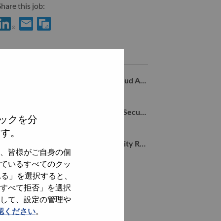
hare this job:
hare Advisory Machine Learning Engineer with LinkedIn
Share Advisory Machine Learning Engineer with a friend via 
Similar jobs
Manager, Sr. Researcher, Hybrid Cloud AI Security
el Aviv-Yafo, Tel Aviv District, Israel,
Advisory Researcher, Hybrid Cloud Security
ックを分
el Aviv-Yafo, Tel Aviv District, Israel,
ます。
Sr. Research Lead - Agentic AI Security Research
、皆様がご自身の個
el Aviv-Yafo, Tel Aviv District, Israel,
ているすべてのクッ
れる」を選択すると、
全てを見る
すべて拒否」を選択
して、設定の管理や
認ください
。