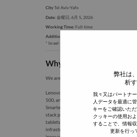
City
Tel Aviv-Yafo
Date:
金曜日, 6月 5, 2026
Working Time:
Full-time
Additional Locations
:
* Israel - Tel Aviv - Tel Aviv-Yafo
Why Work at Lenovo
弊社は
We are Lenovo. We do what we say. We o
析す
Lenovo is a US$83 billion revenue global t
我々又はパートナー
500, and serving millions of customers every
人データを最適に管
Smarter Technology for All, Lenovo has built
キーをご確認いただ
stack portfolio of AI-enabled, AI-ready, an
クッキーの使用およ
tablets), infrastructure (server, storage, 
することで、情報収
infrastructure), software, solutions, and s
更新を行っ
innovation is building a more equitable, tr