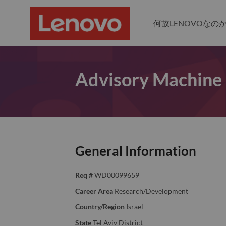
何故LENOVOなの
Advisory Machine 
General Information
Req #
WD00099659
Career Area
Research/Development
Country/Region
Israel
State
Tel Aviv District