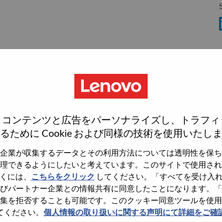
S
S
T
、コンテンツと広告をパーソナライズし、トラフィ
T
wn what we do. We WOW our customers.
るために Cookie および同様の技術を使用いたし
echnology powerhouse, ranked #153 in the Fortune Global
企業が収集するデータとその利用方法については透明性を保ち
T
 day in 180 markets. Focused on a bold vision to deliver
理できるようにしたいと考えています。このサイトで使用され
 on its success as the world’s largest PC company with a full-
くには、
こちらをクリック
してください。「すべてを受け入
d AI-optimized devices (PCs, workstations, smartphones,
びパートナー企業との情報共有に同意したことになります。「
edge, high performance computing and software defined
集を拒否することも可能です。このクッキー同意ツールを使用
ervices. Lenovo’s continued investment in world-changing
てください。
個人情報の取り扱いに関する声明にて詳細をご確
ustworthy, and smarter future for everyone, everywhere.