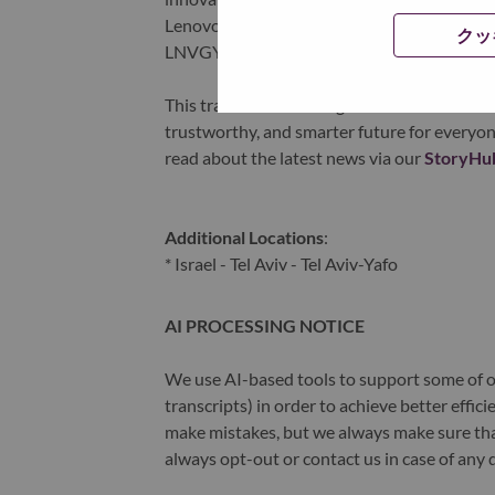
Lenovo is listed on the Hong Kong stock e
クッ
LNVGY).
This transformation together with Lenovo’s 
trustworthy, and smarter future for everyon
read about the latest news via our
StoryHu
Additional Locations
:
* Israel - Tel Aviv - Tel Aviv-Yafo
AI PROCESSING NOTICE
We use AI-based tools to support some of ou
transcripts) in order to achieve better effi
make mistakes, but we always make sure th
always opt-out or contact us in case of any 