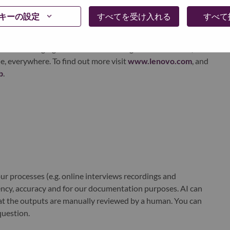
xchange under Lenovo Group Limited (HKSE: 992) (ADR:
キーの設定
すべてを受け入れる
すべて
world-changing innovation is building a more inclusive,
e, everywhere. To find out more visit
www.lenovo.com
, and
b
.
r processes (e.g. online interviews recordings and
ciency, accuracy and for our documentation purposes. AI can
at the outputs are manually reviewed by a human. You can
question.