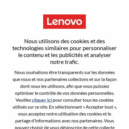
Menu
Advisory Machine Learning
Nous utilisons des cookies et des
Engineer
technologies similaires pour personnaliser
le contenu et les publicités et analyser
notre trafic.
Nous souhaitons être transparents sur les données
que nous et nos partenaires collectons et sur la façon
dont nous les utilisons, afin que vous puissiez
General Information
optimiser le contrôle de vos données personnelles.
Veuillez
cliquer ici
pour consulter tous les cookies
Req #
WD00099659
utilisés sur ce site. En sélectionnant « Accepter tout »,
Career Area:
Recherche/Développement
vous acceptez notre utilisation des cookies et le
partage d'informations avec nos partenaires. Vous
Country/Region:
Israël
pouvez choisir de vous désinscrire de cette collecte