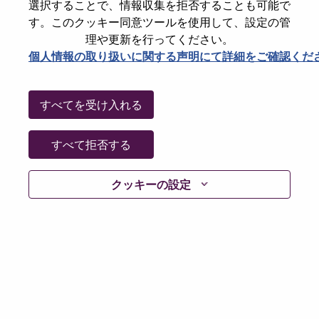
選択することで、情報収集を拒否することも可能で
Date:
木曜日, 5月 28, 2026
す。このクッキー同意ツールを使用して、設定の管
Working Time:
Full-time
理や更新を行ってください。
個人情報の取り扱いに関する声明にて詳細をご確認くだ
Additional Locations
:
* United States of America - North Carolina - Morrisville
すべてを受け入れる
Why Work at Lenovo
すべて拒否する
We are Lenovo. We do what we say. We own what we do.
We WOW our customers.
クッキーの設定
Lenovo is a US$83 billion revenue global technology
powerhouse, ranked #196 in the Fortune Global 500, and
serving millions of customers every day in 180 markets.
Focused on a bold vision to deliver Smarter Technology
for All, Lenovo has built on its success as the world’s
largest PC company with a full-stack portfolio of AI-
enabled, AI-ready, and AI-optimized devices (PCs,