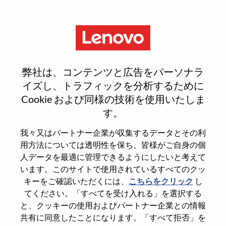
Menu
Strategy Project Manager
弊社は、コンテンツと広告をパーソナラ
イズし、トラフィックを分析するために
Cookie および同様の技術を使用いたしま
す。
General Information
我々又はパートナー企業が収集するデータとその利
用方法については透明性を保ち、皆様がご自身の個
Req #
WD00099049
人データを最適に管理できるようにしたいと考えて
います。このサイトで使用されているすべてのクッ
Career Area
Strategy and Operations
キーをご確認いただくには、
こちらをクリック
し
Country/Region
United States of America
てください。「すべてを受け入れる」を選択する
State
North Carolina
と、クッキーの使用およびパートナー企業との情報
共有に同意したことになります。「すべて拒否」を
City
Morrisville