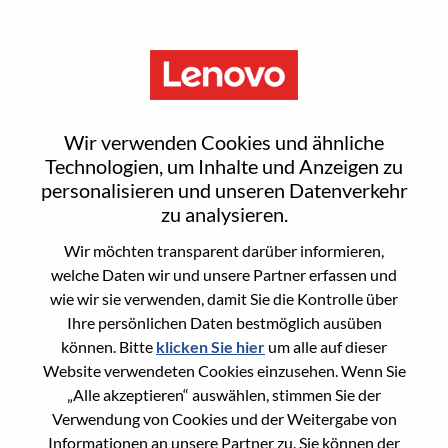
Menu
Strategy Project Manager
Wir verwenden Cookies und ähnliche
Technologien, um Inhalte und Anzeigen zu
personalisieren und unseren Datenverkehr
zu analysieren.
Wir möchten transparent darüber informieren,
General Information
welche Daten wir und unsere Partner erfassen und
wie wir sie verwenden, damit Sie die Kontrolle über
Req #
WD00099049
Ihre persönlichen Daten bestmöglich ausüben
Career Area
Strategische und operative Planung
können. Bitte
klicken Sie hier
um alle auf dieser
Website verwendeten Cookies einzusehen. Wenn Sie
Country/Region:
Vereinigte Staaten von Amerika
„Alle akzeptieren“ auswählen, stimmen Sie der
State:
North Carolina
Verwendung von Cookies und der Weitergabe von
City:
Morrisville
Informationen an unsere Partner zu. Sie können der