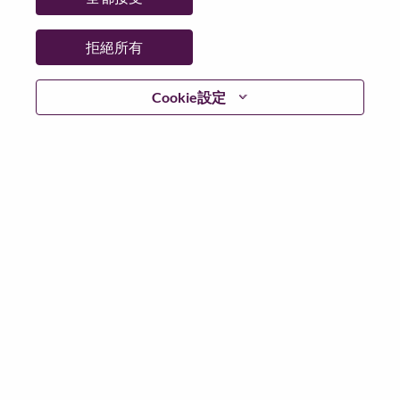
更多地點：
United States of America
日期：
週四, 五月 28, 2026
拒絕所有
工作時間：
Full-time
Cookie設定
Additional Locations
:
* United States of America - North Carolina - Morrisville
在 Lenovo 工作的好處
We are Lenovo. We do what we say. We own what we do.
We WOW our customers.
Lenovo is a US$83 billion revenue global technology
powerhouse, ranked #153 in the Fortune Global 500, and
serving millions of customers every day in 180 markets.
Focused on a bold vision to deliver Smarter Technology
for All, Lenovo has built on its success as the world’s