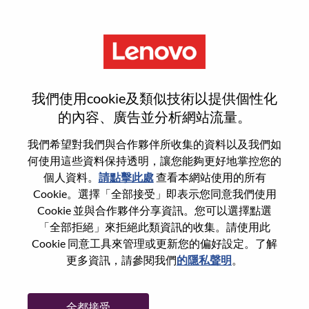
功能
Strategy Project Manager
我們使用cookie及類似技術以提供個性化
的內容、廣告並分析網站流量。
我們希望對我們與合作夥伴所收集的資料以及我們如
何使用這些資料保持透明，讓您能夠更好地掌控您的
一般信息
個人資料。
請點擊此處
查看本網站使用的所有
Cookie。選擇「全部接受」即表示您同意我們使用
Cookie 並與合作夥伴分享資訊。您可以選擇點選
參考編號
WD00099049
「全部拒絕」來拒絕此類資訊的收集。請使用此
職業領域：
策略與營運
Cookie 同意工具來管理或更新您的偏好設定。了解
國家/地區：
美國
更多資訊，請參閱我們
的隱私聲明
。
州/省/縣：
North Carolina
城市：
Morrisville
全都接受