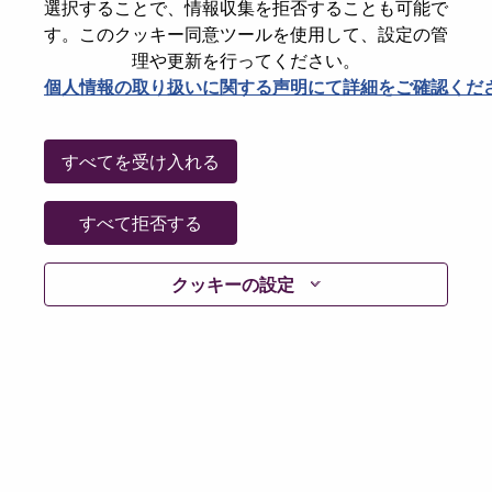
選択することで、情報収集を拒否することも可能で
Country/Region
Brazil
す。このクッキー同意ツールを使用して、設定の管
State
São Paulo
理や更新を行ってください。
個人情報の取り扱いに関する声明にて詳細をご確認くだ
City
Sao Paulo
Date:
金曜日, Phone Number 15, 2024
Additional Locations
:
すべてを受け入れる
* Brazil
すべて拒否する
Why Work at Lenovo
クッキーの設定
We are Lenovo. We do what we say. We own what we do.
We WOW our customers.
Lenovo is a US$83 billion revenue global technology
powerhouse, ranked #153 in the Fortune Global 500, and
serving millions of customers every day in 180 markets.
Focused on a bold vision to deliver Smarter Technology