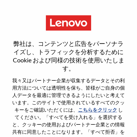
Menu
Talentos Lenovo & Motorola -
弊社は、コンテンツと広告をパーソナラ
Mulheres Inovando Na
イズし、トラフィックを分析するために
Cookie および同様の技術を使用いたしま
Tecnologia
す。
我々又はパートナー企業が収集するデータとその利
用方法については透明性を保ち、皆様がご自身の個
人データを最適に管理できるようにしたいと考えて
います。このサイトで使用されているすべてのクッ
General Information
キーをご確認いただくには、
こちらをクリック
し
てください。「すべてを受け入れる」を選択する
Req #
100015222
と、クッキーの使用およびパートナー企業との情報
共有に同意したことになります。「すべて拒否」を
Career Area
Administrative