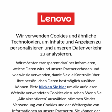
Menu
Talentos Lenovo & Motorola -
Wir verwenden Cookies und ähnliche
Mulheres Inovando Na
Technologien, um Inhalte und Anzeigen zu
personalisieren und unseren Datenverkehr
Tecnologia
zu analysieren.
Wir möchten transparent darüber informieren,
welche Daten wir und unsere Partner erfassen und
wie wir sie verwenden, damit Sie die Kontrolle über
Ihre persönlichen Daten bestmöglich ausüben
können. Bitte
klicken Sie hier
um alle auf dieser
General Information
Website verwendeten Cookies einzusehen. Wenn Sie
„Alle akzeptieren“ auswählen, stimmen Sie der
Req #
100015222
Verwendung von Cookies und der Weitergabe von
Career Area
Verwaltung
Informationen an unsere Partner zu. Sie können der