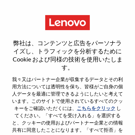
Menu
Sign In or Register for a new
弊社は、コンテンツと広告をパーソナラ
user account
イズし、トラフィックを分析するために
Cookie および同様の技術を使用いたしま
す。
我々又はパートナー企業が収集するデータとその利
用方法については透明性を保ち、皆様がご自身の個
既存ユーザー
人データを最適に管理できるようにしたいと考えて
います。このサイトで使用されているすべてのクッ
キーをご確認いただくには、
こちらをクリック
し
Last Name
てください。「すべてを受け入れる」を選択する
Degree name
と、クッキーの使用およびパートナー企業との情報
共有に同意したことになります。「すべて拒否」を