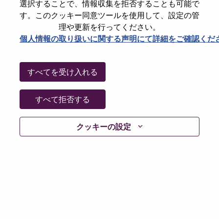
選択することで、情報収集を拒否することも可能で
Password
す。このクッキー同意ツールを使用して、設定の管
理や更新を行ってください。
個人情報の取り扱いに関する声明にて詳細をご確認くだ
ログイン
すべてを受け入れる
パスワードを忘れましたか？
すべて拒否する
現在募集中の職種に最近応募しましたでしょうか。そ
クッキーの設定
の場合、あなたのメールアドレスは当社のシステムに
保存されています。 よって「Forget Password?」をク
リックして頂ければ、リセットしてログインできま
す。
ログインや新規ユーザーとしての登録時に問題が発生
した場合は、エラーの詳細内容と該当するスクリーン
ショットのデータを添えて、当社HRサポート 担当
hrsupport@lenovo.com
までお問い合わせ頂けますか。