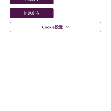
拒绝所有
登陆
Cookie设置
忘记密码了？
若你曾近期申请过我们的职位，你的电子邮箱将留存于
系统中；你可以选择“忘记密码”重新设定你的登入资料。
如遇上登录问题或无法注册为新用户时，请联系我们的
人力资源团队
hrsupport@lenovo.com
请在邮件的主题注
明“Application login issue”, 并提供你遇到的问题及截图。
我们会尽快与你联系。
我们非常荣幸和你分享我们全新的求职页面，你可以通
过全新的功能，随时查看你所申请的职位状态，订阅新
职位发布资讯，了解工作在联想的故事，及加入联想人
才社区。