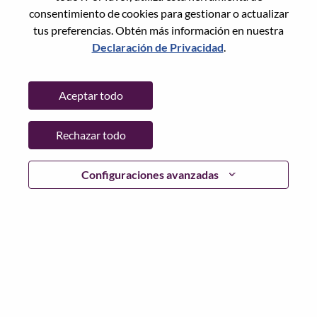
consentimiento de cookies para gestionar o actualizar
tus preferencias. Obtén más información en nuestra
Declaración de Privacidad
.
Contraseña
Aceptar todo
Rechazar todo
Iniciar sesión
¿Has olvidado tu contraseña?
Configuraciones avanzadas
Si eres un solicitante reciente para un puesto vacante
actual, tenemos su correo electrónico guardado en
nuestro sistema; seleccione "¿Olvidó su contraseña?" para
restablecer e iniciar sesión.
Si tienes problemas para iniciar sesión o registrarte como
nuevo usuario, comunícate con nuestro equipo de
recursos humanos en
hrsupport@lenovo.com
con los