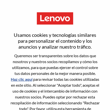
Menú
Inicia sesión o regístrate para
Usamos cookies y tecnologías similares
obtener una nueva cuenta de
para personalizar el contenido y los
anuncios y analizar nuestro tráfico.
usuario
Queremos ser transparentes sobre los datos que
nosotros y nuestros socios recopilamos y cómo los
utilizamos, para que puedas ejercer el control sobre
tus datos personales de la mejor manera posible.
Haz clic aquí
para revisar todas las cookies utilizadas
en este sitio. Al seleccionar "Aceptar todo", aceptas el
Usuario recurrente
uso de cookies y el intercambio de información con
nuestros socios. Puedes optar por rechazar esta
Inicio de sesión
recopilación de información seleccionando "Rechazar
Apellido
todo". Por favor, utiliza esta herramienta de