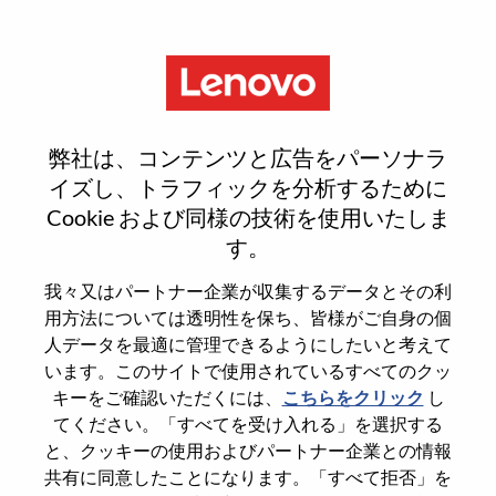
Menu
Sign In or Register for a new
弊社は、コンテンツと広告をパーソナラ
user account
イズし、トラフィックを分析するために
Cookie および同様の技術を使用いたしま
す。
我々又はパートナー企業が収集するデータとその利
用方法については透明性を保ち、皆様がご自身の個
既存ユーザー
人データを最適に管理できるようにしたいと考えて
います。このサイトで使用されているすべてのクッ
キーをご確認いただくには、
こちらをクリック
し
Last Name
てください。「すべてを受け入れる」を選択する
Degree name
と、クッキーの使用およびパートナー企業との情報
共有に同意したことになります。「すべて拒否」を