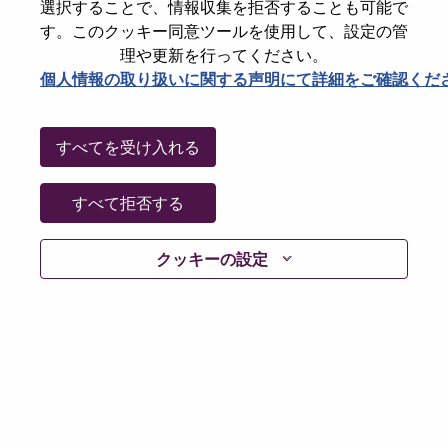
選択することで、情報収集を拒否することも可能で
Password
す。このクッキー同意ツールを使用して、設定の管
理や更新を行ってください。
個人情報の取り扱いに関する声明にて詳細をご確認くだ
ログイン
すべてを受け入れる
パスワードを忘れましたか？
すべて拒否する
現在募集中の職種に最近応募しましたでしょうか。そ
クッキーの設定
の場合、あなたのメールアドレスは当社のシステムに
保存されています。 よって「Forget Password?」をク
リックして頂ければ、リセットしてログインできま
す。
ログインや新規ユーザーとしての登録時に問題が発生
した場合は、エラーの詳細内容と該当するスクリーン
ショットのデータを添えて、当社HRサポート 担当
hrsupport@lenovo.com
までお問い合わせ頂けますか。