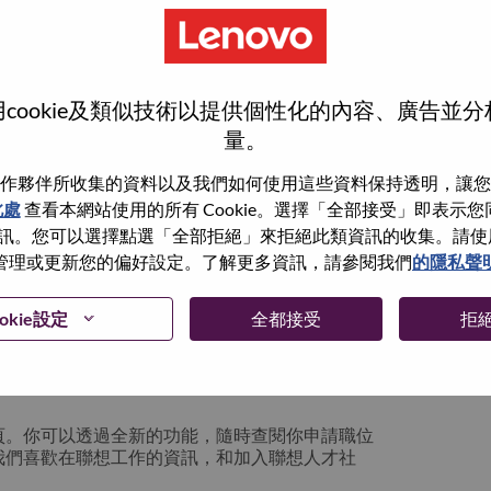
cookie及類似技術以提供個性化的內容、廣告並
量。
作夥伴所收集的資料以及我們如何使用這些資料保持透明，讓您
此處
查看本網站使用的所有 Cookie。選擇「全部接受」即表示您同意
。您可以選擇點選「全部拒絕」來拒絕此類資訊的收集。請使用此 
管理或更新您的偏好設定。了解更多資訊，請參閱我們
的隱私聲
你可以選擇”忘記密碼”重新設定你的登入資料
okie設定
全都接受
拒
絡我們的人力資源部門
hrsupport@lenovo.com
請
n issue” 及在郵件中例明你遇到的問題和附上截圖。我們
頁。你可以透過全新的功能，隨時查閱你申請職位
我們喜歡在聯想工作的資訊，和加入聯想人才社