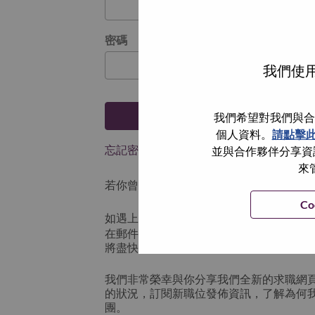
密碼
我們使用
登入
我們希望對我們與合
個人資料。
請點擊
忘記密碼了？
並與合作夥伴分享資訊
來
若你曾使用你的電子郵件申請我們的職位，
Co
如遇上登入問題，或無法建立帳號。請連
在郵件的主題寫上 “Application logi
將盡快與你聯絡。
我們非常榮幸與你分享我們全新的求職網
的狀況，訂閱新職位發佈資訊，了解為何
團。