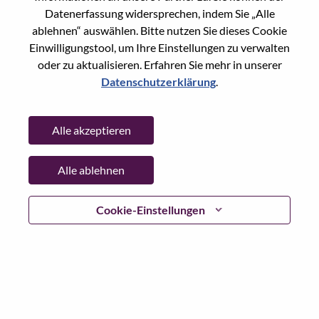
Datenerfassung widersprechen, indem Sie „Alle
Passwort
ablehnen“ auswählen. Bitte nutzen Sie dieses Cookie
Einwilligungstool, um Ihre Einstellungen zu verwalten
oder zu aktualisieren. Erfahren Sie mehr in unserer
Datenschutzerklärung
.
Anmelden
Alle akzeptieren
Passwort vergessen?
Alle ablehnen
Wenn Sie sich erst vor kurzem für eine offene Stelle
beworben haben, haben wir Ihre E-Mail in unserem
System gespeichert; bitte wählen Sie "Passwort
Cookie-Einstellungen
vergessen", um Ihr Passwort zurückzusetzen und sich
einzuloggen.
Wenn Sie Probleme beim Einloggen und/ oder bei der
Registrierung als neuer Benutzer haben, wenden Sie sich
bitte an unser HR-Team unter
hrsupport@lenovo.com
nd
teilen Sie uns die Einzelheiten Ihrer Fehlermeldung sowie