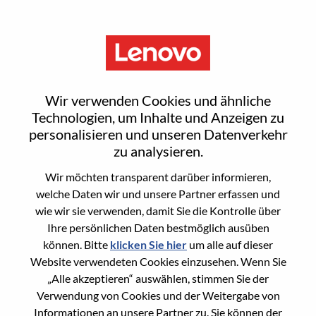
Menu
Sign In or Register for a new
Wir verwenden Cookies und ähnliche
user account
Technologien, um Inhalte und Anzeigen zu
personalisieren und unseren Datenverkehr
zu analysieren.
Wir möchten transparent darüber informieren,
welche Daten wir und unsere Partner erfassen und
wie wir sie verwenden, damit Sie die Kontrolle über
Bereits registrierter Benutzer
Ihre persönlichen Daten bestmöglich ausüben
können. Bitte
klicken Sie hier
um alle auf dieser
Anmeldung
Website verwendeten Cookies einzusehen. Wenn Sie
Nachname
„Alle akzeptieren“ auswählen, stimmen Sie der
Verwendung von Cookies und der Weitergabe von
Informationen an unsere Partner zu. Sie können der