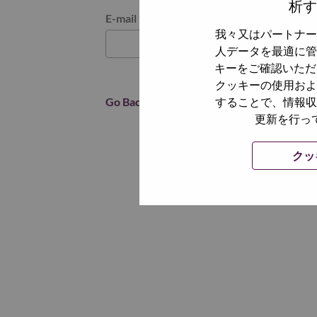
析す
パスワードをリセットください
E-mail
*
我々又はパートナー
人データを最適に管
キーをご確認いただ
クッキーの使用およ
Go Back
することで、情報収
更新を行っ
クッ