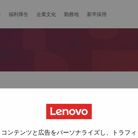
か
福利厚生
企業文化
勤務地
新卒採用
ットしますか？
ted with your account, then click "Continue".
にリンクをemailに送ります
、コンテンツと広告をパーソナライズし、トラフィ