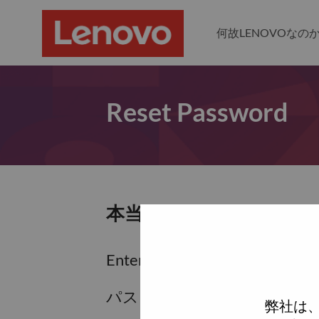
何故LENOVOなの
Reset Password
本当にパスワードをリセ
Enter the email address associa
パスワードをリセットするため
弊社は