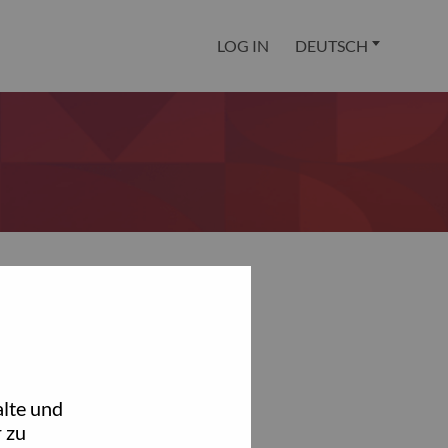
LOG IN
DEUTSCH
lte und
 zu