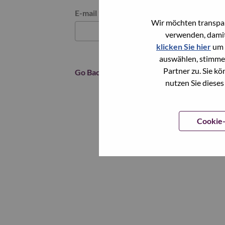
Reset password with your e-mail
E-mail
*
Wir möchten transpar
verwenden, damit
klicken Sie hier
um 
auswählen, stimme
Partner zu. Sie k
Go Back
nutzen Sie dieses
Cookie-