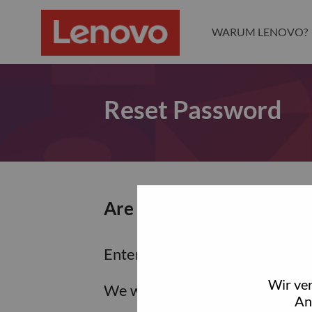
WARUM LENOVO?
Reset Password
Are you sure you want to
Enter the email address associa
Wir ve
We will email you a link to res
An