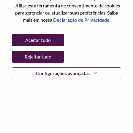
Redefinir senha com seu email
Email
*
Utilize esta ferramenta de consentimento de cookies
para gerenciar ou atualizar suas preferências. Saiba
mais em nossa
Declaração de Privacidade
.
Continuar
Aceitar tudo
Voltar
Rejeitar tudo
Configurações avançadas
Lenovo.com
Privacidade
|
Termos de uso
|
Perguntas
frequentes
Siga WeAreLenovo
|
Ferramenta de
Consentimento de Cookies