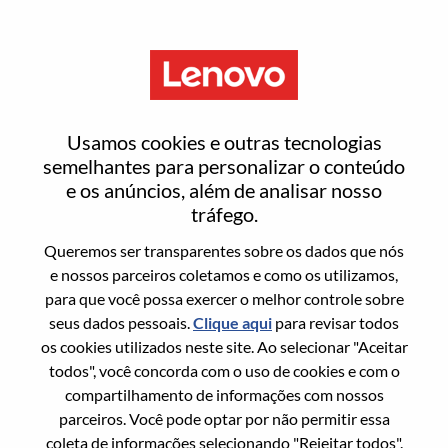
Menu
SAP Basis & Integration
Usamos cookies e outras tecnologias
Engineer
semelhantes para personalizar o conteúdo
e os anúncios, além de analisar nosso
tráfego.
Queremos ser transparentes sobre os dados que nós
e nossos parceiros coletamos e como os utilizamos,
para que você possa exercer o melhor controle sobre
Informação geral
seus dados pessoais.
Clique aqui
para revisar todos
os cookies utilizados neste site. Ao selecionar "Aceitar
Sol. Nº:
100017192
todos", você concorda com o uso de cookies e com o
Área De Carreira:
Serviços
compartilhamento de informações com nossos
parceiros. Você pode optar por não permitir essa
País/Região:
Índia
coleta de informações selecionando "Rejeitar todos".