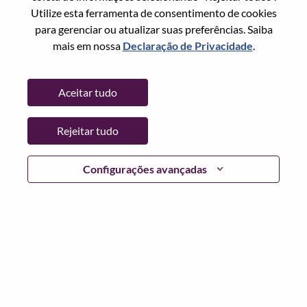
Utilize esta ferramenta de consentimento de cookies
Senha
para gerenciar ou atualizar suas preferências. Saiba
mais em nossa
Declaração de Privacidade
.
Aceitar tudo
Entrar
Rejeitar tudo
Esqueceu sua senha?
Se você é um candidato para uma vaga aberta no
Configurações avançadas
momento, temos seu e-mail salvo em nosso sistema;
selecione "Esqueceu a senha?" para redefinir e fazer login.
Se você estiver tendo problemas para fazer login e/ou
registrar-se como um novo usuário, entre em contato com
nossa equipe de RH em
hrsupport@lenovo.com
com os
detalhes do seu erro e capturas de tela aplicáveis. Inclua
"Problema de login do candidato" no assunto do e-mail.
Um membro de nossa equipe entrará em contato com