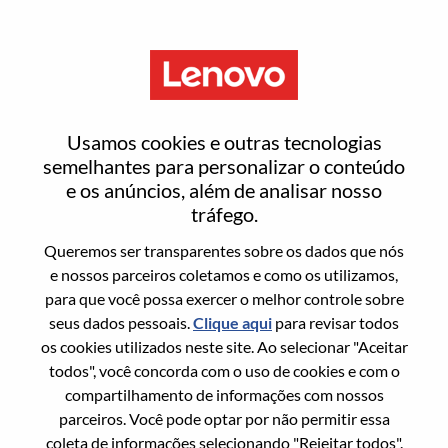
Menu
Entrar ou registrar-se em uma
Usamos cookies e outras tecnologias
nova conta de usuário
semelhantes para personalizar o conteúdo
e os anúncios, além de analisar nosso
tráfego.
Queremos ser transparentes sobre os dados que nós
e nossos parceiros coletamos e como os utilizamos,
para que você possa exercer o melhor controle sobre
Usuário recorrente
seus dados pessoais.
Clique aqui
para revisar todos
os cookies utilizados neste site. Ao selecionar "Aceitar
Sobrenome
todos", você concorda com o uso de cookies e com o
Nome da graduação
compartilhamento de informações com nossos
parceiros. Você pode optar por não permitir essa
coleta de informações selecionando "Rejeitar todos".