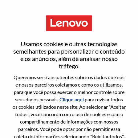
Menu
Entrar ou registrar-se em uma
Usamos cookies e outras tecnologias
nova conta de usuário
semelhantes para personalizar o conteúdo
e os anúncios, além de analisar nosso
tráfego.
Queremos ser transparentes sobre os dados que nós
e nossos parceiros coletamos e como os utilizamos,
para que você possa exercer o melhor controle sobre
Usuário recorrente
seus dados pessoais.
Clique aqui
para revisar todos
os cookies utilizados neste site. Ao selecionar "Aceitar
Sobrenome
todos", você concorda com o uso de cookies e com o
Nome da graduação
compartilhamento de informações com nossos
parceiros. Você pode optar por não permitir essa
coleta de informações selecionando "Rejeitar todos".