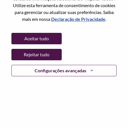
Utilize esta ferramenta de consentimento de cookies
Senha
para gerenciar ou atualizar suas preferências. Saiba
mais em nossa
Declaração de Privacidade
.
Aceitar tudo
Entrar
Rejeitar tudo
Esqueceu sua senha?
Se você é um candidato para uma vaga aberta no
Configurações avançadas
momento, temos seu e-mail salvo em nosso sistema;
selecione "Esqueceu a senha?" para redefinir e fazer login.
Se você estiver tendo problemas para fazer login e/ou
registrar-se como um novo usuário, entre em contato com
nossa equipe de RH em
hrsupport@lenovo.com
com os
detalhes do seu erro e capturas de tela aplicáveis. Inclua
"Problema de login do candidato" no assunto do e-mail.
Um membro de nossa equipe entrará em contato com