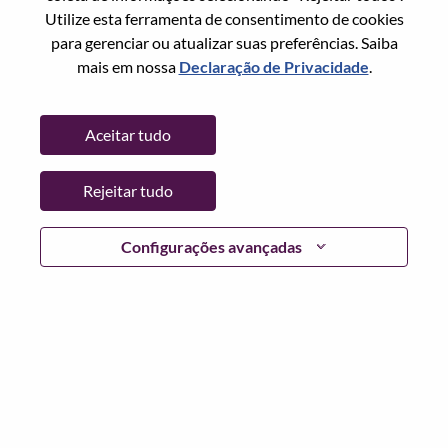
Utilize esta ferramenta de consentimento de cookies
Senha
para gerenciar ou atualizar suas preferências. Saiba
mais em nossa
Declaração de Privacidade
.
Aceitar tudo
Entrar
Rejeitar tudo
Esqueceu sua senha?
Se você é um candidato para uma vaga aberta no
Configurações avançadas
momento, temos seu e-mail salvo em nosso sistema;
selecione "Esqueceu a senha?" para redefinir e fazer login.
Se você estiver tendo problemas para fazer login e/ou
registrar-se como um novo usuário, entre em contato com
nossa equipe de RH em
hrsupport@lenovo.com
com os
detalhes do seu erro e capturas de tela aplicáveis. Inclua
"Problema de login do candidato" no assunto do e-mail.
Um membro de nossa equipe entrará em contato com