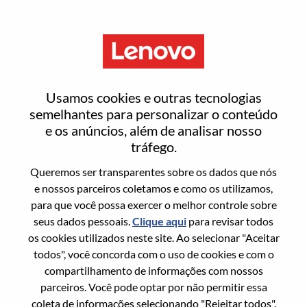
Menu
Entrar ou registrar-se em uma
Usamos cookies e outras tecnologias
nova conta de usuário
semelhantes para personalizar o conteúdo
e os anúncios, além de analisar nosso
tráfego.
Queremos ser transparentes sobre os dados que nós
e nossos parceiros coletamos e como os utilizamos,
para que você possa exercer o melhor controle sobre
Usuário recorrente
seus dados pessoais.
Clique aqui
para revisar todos
os cookies utilizados neste site. Ao selecionar "Aceitar
Sobrenome
todos", você concorda com o uso de cookies e com o
Nome da graduação
compartilhamento de informações com nossos
parceiros. Você pode optar por não permitir essa
coleta de informações selecionando "Rejeitar todos".