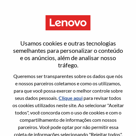
Menu
Entrar ou registrar-se em uma
Usamos cookies e outras tecnologias
nova conta de usuário
semelhantes para personalizar o conteúdo
e os anúncios, além de analisar nosso
tráfego.
Queremos ser transparentes sobre os dados que nós
e nossos parceiros coletamos e como os utilizamos,
para que você possa exercer o melhor controle sobre
Usuário recorrente
seus dados pessoais.
Clique aqui
para revisar todos
os cookies utilizados neste site. Ao selecionar "Aceitar
Sobrenome
todos", você concorda com o uso de cookies e com o
Nome da graduação
compartilhamento de informações com nossos
parceiros. Você pode optar por não permitir essa
coleta de informações selecionando "Rejeitar todos".