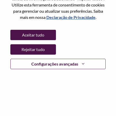
Utilize esta ferramenta de consentimento de cookies
Senha
para gerenciar ou atualizar suas preferências. Saiba
mais em nossa
Declaração de Privacidade
.
Aceitar tudo
Entrar
Rejeitar tudo
Esqueceu sua senha?
Se você é um candidato para uma vaga aberta no
Configurações avançadas
momento, temos seu e-mail salvo em nosso sistema;
selecione "Esqueceu a senha?" para redefinir e fazer login.
Se você estiver tendo problemas para fazer login e/ou
registrar-se como um novo usuário, entre em contato com
nossa equipe de RH em
hrsupport@lenovo.com
com os
detalhes do seu erro e capturas de tela aplicáveis. Inclua
"Problema de login do candidato" no assunto do e-mail.
Um membro de nossa equipe entrará em contato com