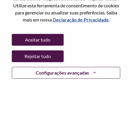
Utilize esta ferramenta de consentimento de cookies
Senha
para gerenciar ou atualizar suas preferências. Saiba
mais em nossa
Declaração de Privacidade
.
Aceitar tudo
Entrar
Rejeitar tudo
Esqueceu sua senha?
Se você é um candidato para uma vaga aberta no
Configurações avançadas
momento, temos seu e-mail salvo em nosso sistema;
selecione "Esqueceu a senha?" para redefinir e fazer login.
Se você estiver tendo problemas para fazer login e/ou
registrar-se como um novo usuário, entre em contato com
nossa equipe de RH em
hrsupport@lenovo.com
com os
detalhes do seu erro e capturas de tela aplicáveis. Inclua
"Problema de login do candidato" no assunto do e-mail.
Um membro de nossa equipe entrará em contato com