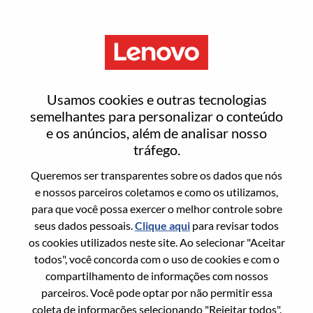
Menu
Entrar ou registrar-se em uma
Usamos cookies e outras tecnologias
nova conta de usuário
semelhantes para personalizar o conteúdo
e os anúncios, além de analisar nosso
tráfego.
Queremos ser transparentes sobre os dados que nós
e nossos parceiros coletamos e como os utilizamos,
para que você possa exercer o melhor controle sobre
Usuário recorrente
seus dados pessoais.
Clique aqui
para revisar todos
os cookies utilizados neste site. Ao selecionar "Aceitar
Sobrenome
todos", você concorda com o uso de cookies e com o
Nome da graduação
compartilhamento de informações com nossos
parceiros. Você pode optar por não permitir essa
coleta de informações selecionando "Rejeitar todos".