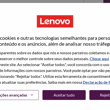
ookies e outras tecnologias semelhantes para perso
onteúdo e os anúncios, além de analisar nosso tráfeg
parentes sobre os dados que nós e nossos parceiros coletamos e 
exercer o melhor controle sobre seus dados pessoais.
Clique aqui
ta no momento, temos seu e-mail salvo em nosso
 neste site. Ao selecionar "Aceitar todos", você concorda com o uso
edefinir e fazer login.
e informações com nossos parceiros. Você pode optar por não perm
ionando "Rejeitar todos". Utilize esta ferramenta de consentimen
login e/ou registrar-se como um novo usuário,
u atualizar suas preferências. Saiba mais em nossa
Declaração de 
 em
hrsupport@lenovo.com
com os detalhes do seu
Problema de login do candidato" no assunto do e-
ações avançadas
Aceitar tudo
Rejei
m contato com você para obter suporte após a