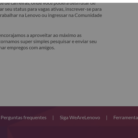
e de carreiras, onde você poderá desfrutar de
r seu status para vagas ativas, inscrever-se para
 trabalhar na Lenovo ou ingressar na Comunidade
 encorajamos a aproveitar ao máximo as
tornamos super simples pesquisar e enviar seu
lhar empregos com amigos.
Perguntas frequentes
|
Siga WeAreLenovo
|
Ferramenta