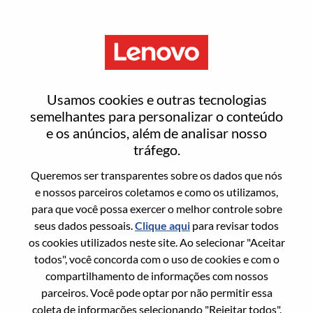
Menu
Entrar ou registrar-se em uma
Usamos cookies e outras tecnologias
nova conta de usuário
semelhantes para personalizar o conteúdo
e os anúncios, além de analisar nosso
tráfego.
Queremos ser transparentes sobre os dados que nós
e nossos parceiros coletamos e como os utilizamos,
para que você possa exercer o melhor controle sobre
Usuário recorrente
seus dados pessoais.
Clique aqui
para revisar todos
os cookies utilizados neste site. Ao selecionar "Aceitar
Sobrenome
todos", você concorda com o uso de cookies e com o
Nome da graduação
compartilhamento de informações com nossos
parceiros. Você pode optar por não permitir essa
coleta de informações selecionando "Rejeitar todos".