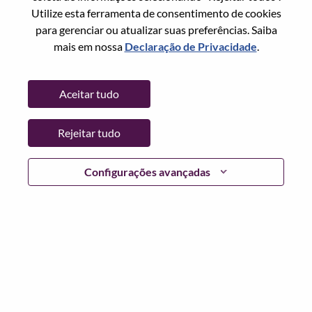
Utilize esta ferramenta de consentimento de cookies
Senha
para gerenciar ou atualizar suas preferências. Saiba
mais em nossa
Declaração de Privacidade
.
Aceitar tudo
Entrar
Rejeitar tudo
Esqueceu sua senha?
Se você é um candidato para uma vaga aberta no
Configurações avançadas
momento, temos seu e-mail salvo em nosso sistema;
selecione "Esqueceu a senha?" para redefinir e fazer login.
Se você estiver tendo problemas para fazer login e/ou
registrar-se como um novo usuário, entre em contato com
nossa equipe de RH em
hrsupport@lenovo.com
com os
detalhes do seu erro e capturas de tela aplicáveis. Inclua
"Problema de login do candidato" no assunto do e-mail.
Um membro de nossa equipe entrará em contato com