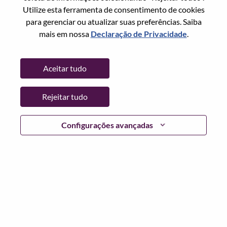
Utilize esta ferramenta de consentimento de cookies
Senha
para gerenciar ou atualizar suas preferências. Saiba
mais em nossa
Declaração de Privacidade
.
Aceitar tudo
Entrar
Rejeitar tudo
Esqueceu sua senha?
Se você é um candidato para uma vaga aberta no
Configurações avançadas
momento, temos seu e-mail salvo em nosso sistema;
selecione "Esqueceu a senha?" para redefinir e fazer login.
Se você estiver tendo problemas para fazer login e/ou
registrar-se como um novo usuário, entre em contato com
nossa equipe de RH em
hrsupport@lenovo.com
com os
detalhes do seu erro e capturas de tela aplicáveis. Inclua
"Problema de login do candidato" no assunto do e-mail.
Um membro de nossa equipe entrará em contato com