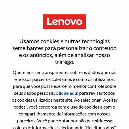
Menu
Entrar ou registrar-se em uma
Usamos cookies e outras tecnologias
nova conta de usuário
semelhantes para personalizar o conteúdo
e os anúncios, além de analisar nosso
tráfego.
Queremos ser transparentes sobre os dados que nós
e nossos parceiros coletamos e como os utilizamos,
para que você possa exercer o melhor controle sobre
Usuário recorrente
seus dados pessoais.
Clique aqui
para revisar todos
os cookies utilizados neste site. Ao selecionar "Aceitar
Sobrenome
todos", você concorda com o uso de cookies e com o
Nome da graduação
compartilhamento de informações com nossos
parceiros. Você pode optar por não permitir essa
coleta de informações selecionando "Rejeitar todos".