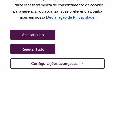
Utilize esta ferramenta de consentimento de cookies
Senha
para gerenciar ou atualizar suas preferências. Saiba
mais em nossa
Declaração de Privacidade
.
Aceitar tudo
Entrar
Rejeitar tudo
Esqueceu sua senha?
Se você é um candidato para uma vaga aberta no
Configurações avançadas
momento, temos seu e-mail salvo em nosso sistema;
selecione "Esqueceu a senha?" para redefinir e fazer login.
Se você estiver tendo problemas para fazer login e/ou
registrar-se como um novo usuário, entre em contato com
nossa equipe de RH em
hrsupport@lenovo.com
com os
detalhes do seu erro e capturas de tela aplicáveis. Inclua
"Problema de login do candidato" no assunto do e-mail.
Um membro de nossa equipe entrará em contato com