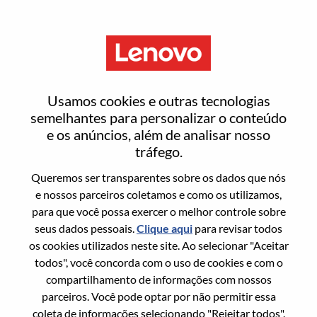
Menu
Entrar ou registrar-se em uma
Usamos cookies e outras tecnologias
nova conta de usuário
semelhantes para personalizar o conteúdo
e os anúncios, além de analisar nosso
tráfego.
Queremos ser transparentes sobre os dados que nós
e nossos parceiros coletamos e como os utilizamos,
para que você possa exercer o melhor controle sobre
Usuário recorrente
seus dados pessoais.
Clique aqui
para revisar todos
os cookies utilizados neste site. Ao selecionar "Aceitar
Sobrenome
todos", você concorda com o uso de cookies e com o
Nome da graduação
compartilhamento de informações com nossos
parceiros. Você pode optar por não permitir essa
coleta de informações selecionando "Rejeitar todos".