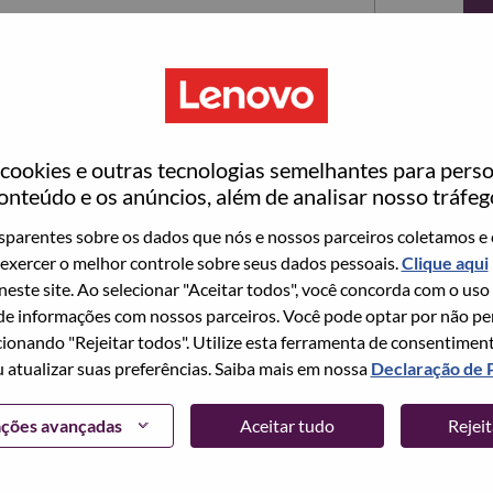
ookies e outras tecnologias semelhantes para perso
onteúdo e os anúncios, além de analisar nosso tráfeg
parentes sobre os dados que nós e nossos parceiros coletamos e 
exercer o melhor controle sobre seus dados pessoais.
Clique aqui
ta no momento, temos seu e-mail salvo em nosso
 neste site. Ao selecionar "Aceitar todos", você concorda com o uso
edefinir e fazer login.
e informações com nossos parceiros. Você pode optar por não perm
ionando "Rejeitar todos". Utilize esta ferramenta de consentimen
login e/ou registrar-se como um novo usuário,
u atualizar suas preferências. Saiba mais em nossa
Declaração de 
 em
hrsupport@lenovo.com
com os detalhes do seu
Problema de login do candidato" no assunto do e-
ações avançadas
Aceitar tudo
Rejei
m contato com você para obter suporte após a