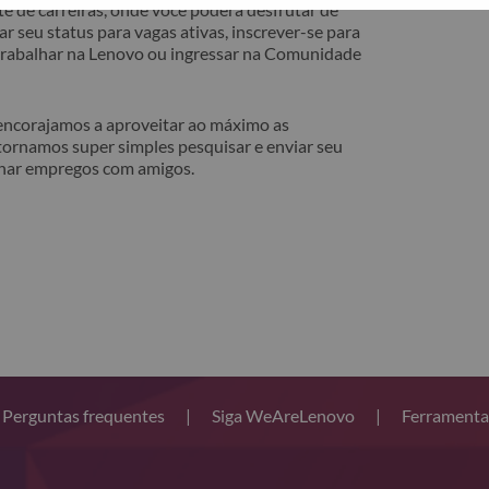
e de carreiras, onde você poderá desfrutar de
r seu status para vagas ativas, inscrever-se para
 trabalhar na Lenovo ou ingressar na Comunidade
 encorajamos a aproveitar ao máximo as
tornamos super simples pesquisar e enviar seu
lhar empregos com amigos.
Perguntas frequentes
|
Siga WeAreLenovo
|
Ferramenta