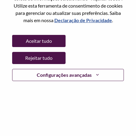
Utilize esta ferramenta de consentimento de cookies
Senha
para gerenciar ou atualizar suas preferências. Saiba
mais em nossa
Declaração de Privacidade
.
Aceitar tudo
Entrar
Rejeitar tudo
Esqueceu sua senha?
Se você é um candidato para uma vaga aberta no
Configurações avançadas
momento, temos seu e-mail salvo em nosso sistema;
selecione "Esqueceu a senha?" para redefinir e fazer login.
Se você estiver tendo problemas para fazer login e/ou
registrar-se como um novo usuário, entre em contato com
nossa equipe de RH em
hrsupport@lenovo.com
com os
detalhes do seu erro e capturas de tela aplicáveis. Inclua
"Problema de login do candidato" no assunto do e-mail.
Um membro de nossa equipe entrará em contato com