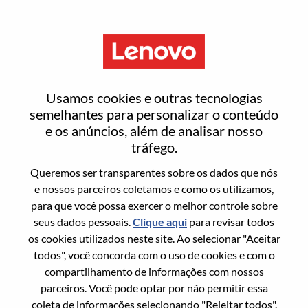
Menu
Entrar ou registrar-se em uma
Usamos cookies e outras tecnologias
nova conta de usuário
semelhantes para personalizar o conteúdo
e os anúncios, além de analisar nosso
tráfego.
Queremos ser transparentes sobre os dados que nós
e nossos parceiros coletamos e como os utilizamos,
para que você possa exercer o melhor controle sobre
Usuário recorrente
seus dados pessoais.
Clique aqui
para revisar todos
os cookies utilizados neste site. Ao selecionar "Aceitar
Sobrenome
todos", você concorda com o uso de cookies e com o
Nome da graduação
compartilhamento de informações com nossos
parceiros. Você pode optar por não permitir essa
coleta de informações selecionando "Rejeitar todos".