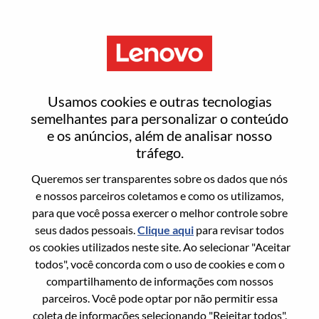
Menu
Entrar ou registrar-se em uma
Usamos cookies e outras tecnologias
nova conta de usuário
semelhantes para personalizar o conteúdo
e os anúncios, além de analisar nosso
tráfego.
Queremos ser transparentes sobre os dados que nós
e nossos parceiros coletamos e como os utilizamos,
para que você possa exercer o melhor controle sobre
Usuário recorrente
seus dados pessoais.
Clique aqui
para revisar todos
os cookies utilizados neste site. Ao selecionar "Aceitar
Sobrenome
todos", você concorda com o uso de cookies e com o
Nome da graduação
compartilhamento de informações com nossos
parceiros. Você pode optar por não permitir essa
coleta de informações selecionando "Rejeitar todos".