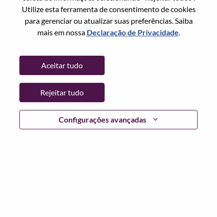
Utilize esta ferramenta de consentimento de cookies
Senha
para gerenciar ou atualizar suas preferências. Saiba
mais em nossa
Declaração de Privacidade
.
Aceitar tudo
Entrar
Rejeitar tudo
Esqueceu sua senha?
Se você é um candidato para uma vaga aberta no
Configurações avançadas
momento, temos seu e-mail salvo em nosso sistema;
selecione "Esqueceu a senha?" para redefinir e fazer login.
Se você estiver tendo problemas para fazer login e/ou
registrar-se como um novo usuário, entre em contato com
nossa equipe de RH em
hrsupport@lenovo.com
com os
detalhes do seu erro e capturas de tela aplicáveis. Inclua
"Problema de login do candidato" no assunto do e-mail.
Um membro de nossa equipe entrará em contato com