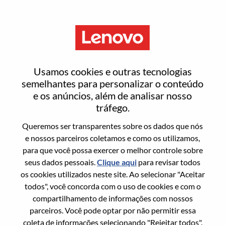
Menu
Entrar ou registrar-se em uma
Usamos cookies e outras tecnologias
nova conta de usuário
semelhantes para personalizar o conteúdo
e os anúncios, além de analisar nosso
tráfego.
Queremos ser transparentes sobre os dados que nós
e nossos parceiros coletamos e como os utilizamos,
para que você possa exercer o melhor controle sobre
Usuário recorrente
seus dados pessoais.
Clique aqui
para revisar todos
os cookies utilizados neste site. Ao selecionar "Aceitar
Sobrenome
todos", você concorda com o uso de cookies e com o
Nome da graduação
compartilhamento de informações com nossos
parceiros. Você pode optar por não permitir essa
coleta de informações selecionando "Rejeitar todos".