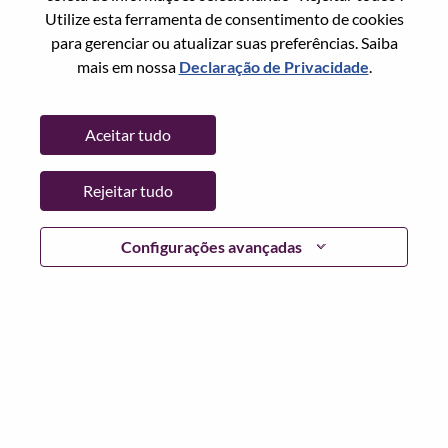
Utilize esta ferramenta de consentimento de cookies
Senha
para gerenciar ou atualizar suas preferências. Saiba
mais em nossa
Declaração de Privacidade
.
Aceitar tudo
Entrar
Rejeitar tudo
Esqueceu sua senha?
Se você é um candidato para uma vaga aberta no
Configurações avançadas
momento, temos seu e-mail salvo em nosso sistema;
selecione "Esqueceu a senha?" para redefinir e fazer login.
Se você estiver tendo problemas para fazer login e/ou
registrar-se como um novo usuário, entre em contato com
nossa equipe de RH em
hrsupport@lenovo.com
com os
detalhes do seu erro e capturas de tela aplicáveis. Inclua
"Problema de login do candidato" no assunto do e-mail.
Um membro de nossa equipe entrará em contato com