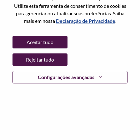
Utilize esta ferramenta de consentimento de cookies
Senha
para gerenciar ou atualizar suas preferências. Saiba
mais em nossa
Declaração de Privacidade
.
Aceitar tudo
Entrar
Rejeitar tudo
Esqueceu sua senha?
Se você é um candidato para uma vaga aberta no
Configurações avançadas
momento, temos seu e-mail salvo em nosso sistema;
selecione "Esqueceu a senha?" para redefinir e fazer login.
Se você estiver tendo problemas para fazer login e/ou
registrar-se como um novo usuário, entre em contato com
nossa equipe de RH em
hrsupport@lenovo.com
com os
detalhes do seu erro e capturas de tela aplicáveis. Inclua
"Problema de login do candidato" no assunto do e-mail.
Um membro de nossa equipe entrará em contato com