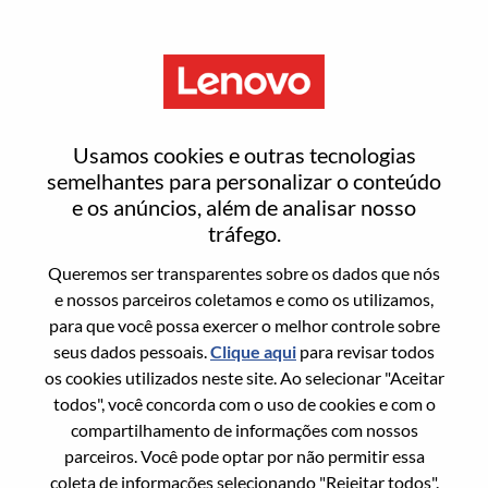
Menu
Entrar ou registrar-se em uma
Usamos cookies e outras tecnologias
nova conta de usuário
semelhantes para personalizar o conteúdo
e os anúncios, além de analisar nosso
tráfego.
Queremos ser transparentes sobre os dados que nós
e nossos parceiros coletamos e como os utilizamos,
para que você possa exercer o melhor controle sobre
Usuário recorrente
seus dados pessoais.
Clique aqui
para revisar todos
os cookies utilizados neste site. Ao selecionar "Aceitar
Sobrenome
todos", você concorda com o uso de cookies e com o
Nome da graduação
compartilhamento de informações com nossos
parceiros. Você pode optar por não permitir essa
coleta de informações selecionando "Rejeitar todos".