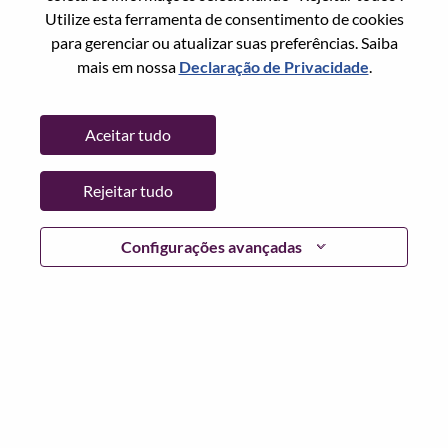
Utilize esta ferramenta de consentimento de cookies
Senha
para gerenciar ou atualizar suas preferências. Saiba
mais em nossa
Declaração de Privacidade
.
Aceitar tudo
Entrar
Rejeitar tudo
Esqueceu sua senha?
Se você é um candidato para uma vaga aberta no
Configurações avançadas
momento, temos seu e-mail salvo em nosso sistema;
selecione "Esqueceu a senha?" para redefinir e fazer login.
Se você estiver tendo problemas para fazer login e/ou
registrar-se como um novo usuário, entre em contato com
nossa equipe de RH em
hrsupport@lenovo.com
com os
detalhes do seu erro e capturas de tela aplicáveis. Inclua
"Problema de login do candidato" no assunto do e-mail.
Um membro de nossa equipe entrará em contato com