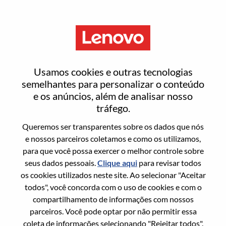
Menu
Entrar ou registrar-se em uma
Usamos cookies e outras tecnologias
nova conta de usuário
semelhantes para personalizar o conteúdo
e os anúncios, além de analisar nosso
tráfego.
Queremos ser transparentes sobre os dados que nós
e nossos parceiros coletamos e como os utilizamos,
para que você possa exercer o melhor controle sobre
Usuário recorrente
seus dados pessoais.
Clique aqui
para revisar todos
os cookies utilizados neste site. Ao selecionar "Aceitar
Sobrenome
todos", você concorda com o uso de cookies e com o
Nome da graduação
compartilhamento de informações com nossos
parceiros. Você pode optar por não permitir essa
coleta de informações selecionando "Rejeitar todos".