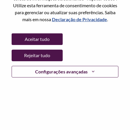
Utilize esta ferramenta de consentimento de cookies
Senha
para gerenciar ou atualizar suas preferências. Saiba
mais em nossa
Declaração de Privacidade
.
Aceitar tudo
Entrar
Rejeitar tudo
Esqueceu sua senha?
Se você é um candidato para uma vaga aberta no
Configurações avançadas
momento, temos seu e-mail salvo em nosso sistema;
selecione "Esqueceu a senha?" para redefinir e fazer login.
Se você estiver tendo problemas para fazer login e/ou
registrar-se como um novo usuário, entre em contato com
nossa equipe de RH em
hrsupport@lenovo.com
com os
detalhes do seu erro e capturas de tela aplicáveis. Inclua
"Problema de login do candidato" no assunto do e-mail.
Um membro de nossa equipe entrará em contato com