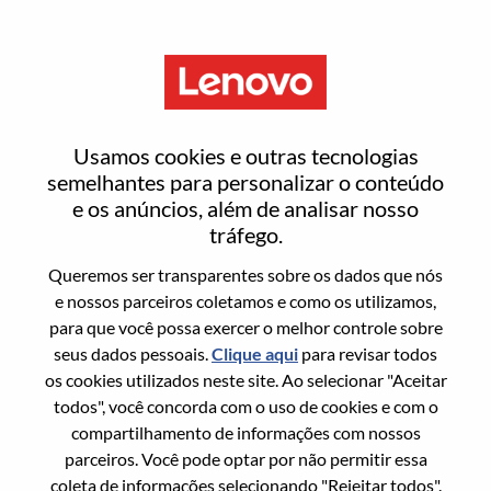
Menu
Entrar ou registrar-se em uma
Usamos cookies e outras tecnologias
nova conta de usuário
semelhantes para personalizar o conteúdo
e os anúncios, além de analisar nosso
tráfego.
Queremos ser transparentes sobre os dados que nós
e nossos parceiros coletamos e como os utilizamos,
para que você possa exercer o melhor controle sobre
Usuário recorrente
seus dados pessoais.
Clique aqui
para revisar todos
os cookies utilizados neste site. Ao selecionar "Aceitar
Sobrenome
todos", você concorda com o uso de cookies e com o
Nome da graduação
compartilhamento de informações com nossos
parceiros. Você pode optar por não permitir essa
coleta de informações selecionando "Rejeitar todos".