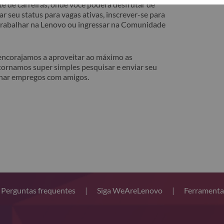
e de carreiras, onde você poderá desfrutar de
r seu status para vagas ativas, inscrever-se para
 trabalhar na Lenovo ou ingressar na Comunidade
 encorajamos a aproveitar ao máximo as
tornamos super simples pesquisar e enviar seu
lhar empregos com amigos.
Perguntas frequentes
|
Siga WeAreLenovo
|
Ferramenta