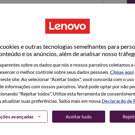
ookies e outras tecnologias semelhantes para perso
onteúdo e os anúncios, além de analisar nosso tráfeg
parentes sobre os dados que nós e nossos parceiros coletamos e 
exercer o melhor controle sobre seus dados pessoais.
Clique aqui
ta no momento, temos seu e-mail salvo em nosso
 neste site. Ao selecionar "Aceitar todos", você concorda com o uso
edefinir e fazer login.
e informações com nossos parceiros. Você pode optar por não perm
ionando "Rejeitar todos". Utilize esta ferramenta de consentimen
login e/ou registrar-se como um novo usuário,
u atualizar suas preferências. Saiba mais em nossa
Declaração de 
 em
hrsupport@lenovo.com
com os detalhes do seu
Problema de login do candidato" no assunto do e-
ações avançadas
Aceitar tudo
Rejei
m contato com você para obter suporte após a