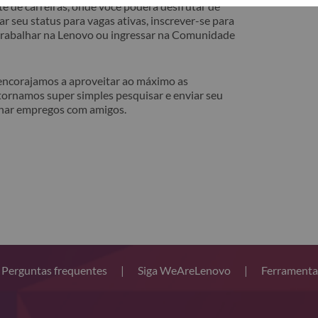
e de carreiras, onde você poderá desfrutar de
r seu status para vagas ativas, inscrever-se para
 trabalhar na Lenovo ou ingressar na Comunidade
 encorajamos a aproveitar ao máximo as
tornamos super simples pesquisar e enviar seu
lhar empregos com amigos.
Perguntas frequentes
|
Siga WeAreLenovo
|
Ferramenta