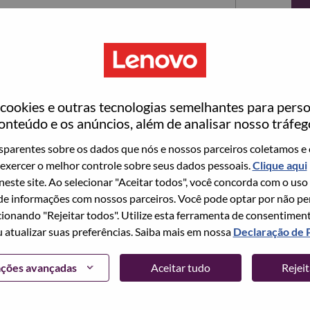
ookies e outras tecnologias semelhantes para perso
onteúdo e os anúncios, além de analisar nosso tráfeg
parentes sobre os dados que nós e nossos parceiros coletamos e 
exercer o melhor controle sobre seus dados pessoais.
Clique aqui
ta no momento, temos seu e-mail salvo em nosso
 neste site. Ao selecionar "Aceitar todos", você concorda com o uso
edefinir e fazer login.
e informações com nossos parceiros. Você pode optar por não perm
ionando "Rejeitar todos". Utilize esta ferramenta de consentimen
login e/ou registrar-se como um novo usuário,
u atualizar suas preferências. Saiba mais em nossa
Declaração de 
 em
hrsupport@lenovo.com
com os detalhes do seu
Problema de login do candidato" no assunto do e-
ações avançadas
Aceitar tudo
Rejei
m contato com você para obter suporte após a