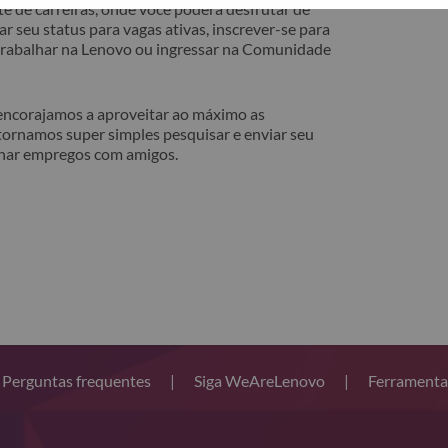
e de carreiras, onde você poderá desfrutar de
r seu status para vagas ativas, inscrever-se para
 trabalhar na Lenovo ou ingressar na Comunidade
 encorajamos a aproveitar ao máximo as
tornamos super simples pesquisar e enviar seu
lhar empregos com amigos.
Perguntas frequentes
|
Siga WeAreLenovo
|
Ferramenta