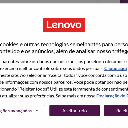
ookies e outras tecnologias semelhantes para perso
onteúdo e os anúncios, além de analisar nosso tráfeg
parentes sobre os dados que nós e nossos parceiros coletamos e 
exercer o melhor controle sobre seus dados pessoais.
Clique aqui
ta no momento, temos seu e-mail salvo em nosso
 neste site. Ao selecionar "Aceitar todos", você concorda com o uso
edefinir e fazer login.
e informações com nossos parceiros. Você pode optar por não perm
ionando "Rejeitar todos". Utilize esta ferramenta de consentimen
login e/ou registrar-se como um novo usuário,
u atualizar suas preferências. Saiba mais em nossa
Declaração de 
 em
hrsupport@lenovo.com
com os detalhes do seu
Problema de login do candidato" no assunto do e-
ações avançadas
Aceitar tudo
Rejei
m contato com você para obter suporte após a