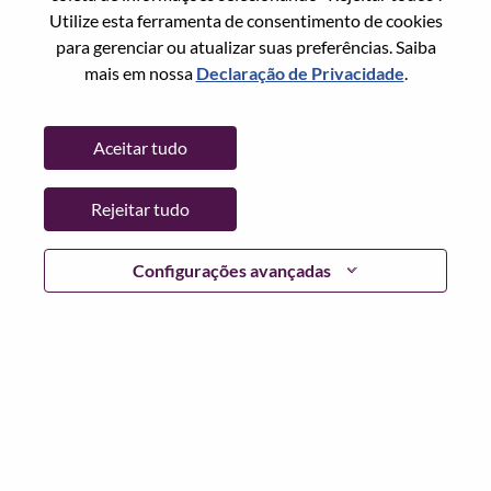
Utilize esta ferramenta de consentimento de cookies
Senha
para gerenciar ou atualizar suas preferências. Saiba
mais em nossa
Declaração de Privacidade
.
Aceitar tudo
Entrar
Rejeitar tudo
Esqueceu sua senha?
Se você é um candidato para uma vaga aberta no
Configurações avançadas
momento, temos seu e-mail salvo em nosso sistema;
selecione "Esqueceu a senha?" para redefinir e fazer login.
Se você estiver tendo problemas para fazer login e/ou
registrar-se como um novo usuário, entre em contato com
nossa equipe de RH em
hrsupport@lenovo.com
com os
detalhes do seu erro e capturas de tela aplicáveis. Inclua
"Problema de login do candidato" no assunto do e-mail.
Um membro de nossa equipe entrará em contato com