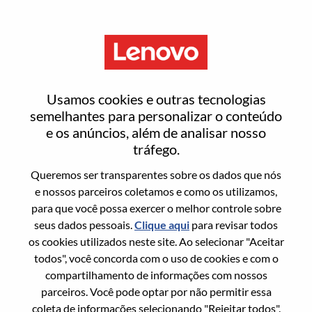
Menu
Entrar ou registrar-se em uma
Usamos cookies e outras tecnologias
nova conta de usuário
semelhantes para personalizar o conteúdo
e os anúncios, além de analisar nosso
tráfego.
Queremos ser transparentes sobre os dados que nós
e nossos parceiros coletamos e como os utilizamos,
para que você possa exercer o melhor controle sobre
Usuário recorrente
seus dados pessoais.
Clique aqui
para revisar todos
os cookies utilizados neste site. Ao selecionar "Aceitar
Sobrenome
todos", você concorda com o uso de cookies e com o
Nome da graduação
compartilhamento de informações com nossos
parceiros. Você pode optar por não permitir essa
coleta de informações selecionando "Rejeitar todos".