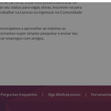
e de carreiras, onde você poderá desfrutar de
r seu status para vagas ativas, inscrever-se para
 trabalhar na Lenovo ou ingressar na Comunidade
 encorajamos a aproveitar ao máximo as
tornamos super simples pesquisar e enviar seu
lhar empregos com amigos.
Perguntas frequentes
|
Siga WeAreLenovo
|
Ferramenta