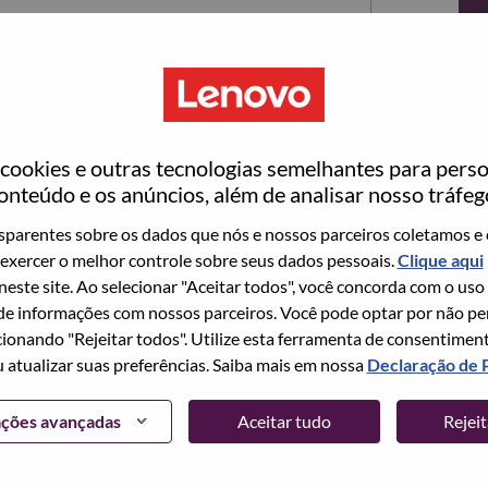
ookies e outras tecnologias semelhantes para perso
onteúdo e os anúncios, além de analisar nosso tráfeg
parentes sobre os dados que nós e nossos parceiros coletamos e 
exercer o melhor controle sobre seus dados pessoais.
Clique aqui
ta no momento, temos seu e-mail salvo em nosso
 neste site. Ao selecionar "Aceitar todos", você concorda com o uso
edefinir e fazer login.
e informações com nossos parceiros. Você pode optar por não perm
ionando "Rejeitar todos". Utilize esta ferramenta de consentimen
login e/ou registrar-se como um novo usuário,
u atualizar suas preferências. Saiba mais em nossa
Declaração de 
 em
hrsupport@lenovo.com
com os detalhes do seu
Problema de login do candidato" no assunto do e-
ações avançadas
Aceitar tudo
Rejei
m contato com você para obter suporte após a