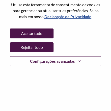
Utilize esta ferramenta de consentimento de cookies
Senha
para gerenciar ou atualizar suas preferências. Saiba
mais em nossa
Declaração de Privacidade
.
Aceitar tudo
Entrar
Rejeitar tudo
Esqueceu sua senha?
Se você é um candidato para uma vaga aberta no
Configurações avançadas
momento, temos seu e-mail salvo em nosso sistema;
selecione "Esqueceu a senha?" para redefinir e fazer login.
Se você estiver tendo problemas para fazer login e/ou
registrar-se como um novo usuário, entre em contato com
nossa equipe de RH em
hrsupport@lenovo.com
com os
detalhes do seu erro e capturas de tela aplicáveis. Inclua
"Problema de login do candidato" no assunto do e-mail.
Um membro de nossa equipe entrará em contato com