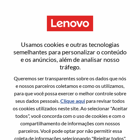
Menu
Entrar ou registrar-se em uma
Usamos cookies e outras tecnologias
nova conta de usuário
semelhantes para personalizar o conteúdo
e os anúncios, além de analisar nosso
tráfego.
Queremos ser transparentes sobre os dados que nós
e nossos parceiros coletamos e como os utilizamos,
para que você possa exercer o melhor controle sobre
Usuário recorrente
seus dados pessoais.
Clique aqui
para revisar todos
os cookies utilizados neste site. Ao selecionar "Aceitar
Sobrenome
todos", você concorda com o uso de cookies e com o
Nome da graduação
compartilhamento de informações com nossos
parceiros. Você pode optar por não permitir essa
coleta de informações selecionando "Rejeitar todos".