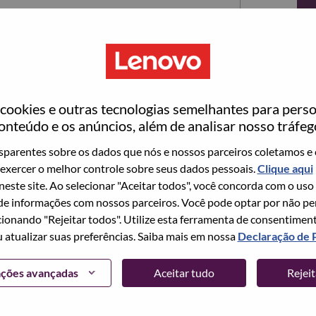
ookies e outras tecnologias semelhantes para perso
onteúdo e os anúncios, além de analisar nosso tráfeg
parentes sobre os dados que nós e nossos parceiros coletamos e 
exercer o melhor controle sobre seus dados pessoais.
Clique aqui
ta no momento, temos seu e-mail salvo em nosso
 neste site. Ao selecionar "Aceitar todos", você concorda com o uso
edefinir e fazer login.
e informações com nossos parceiros. Você pode optar por não perm
ionando "Rejeitar todos". Utilize esta ferramenta de consentimen
login e/ou registrar-se como um novo usuário,
u atualizar suas preferências. Saiba mais em nossa
Declaração de 
 em
hrsupport@lenovo.com
com os detalhes do seu
Problema de login do candidato" no assunto do e-
ações avançadas
Aceitar tudo
Rejei
m contato com você para obter suporte após a