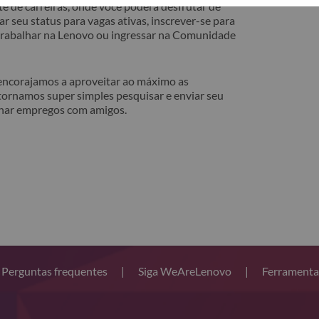
e de carreiras, onde você poderá desfrutar de
r seu status para vagas ativas, inscrever-se para
 trabalhar na Lenovo ou ingressar na Comunidade
 encorajamos a aproveitar ao máximo as
tornamos super simples pesquisar e enviar seu
lhar empregos com amigos.
Perguntas frequentes
|
Siga WeAreLenovo
|
Ferramenta