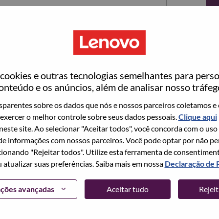
ookies e outras tecnologias semelhantes para perso
onteúdo e os anúncios, além de analisar nosso tráfeg
parentes sobre os dados que nós e nossos parceiros coletamos e 
exercer o melhor controle sobre seus dados pessoais.
Clique aqui
ta no momento, temos seu e-mail salvo em nosso
 neste site. Ao selecionar "Aceitar todos", você concorda com o uso
edefinir e fazer login.
e informações com nossos parceiros. Você pode optar por não perm
ionando "Rejeitar todos". Utilize esta ferramenta de consentimen
login e/ou registrar-se como um novo usuário,
u atualizar suas preferências. Saiba mais em nossa
Declaração de 
 em
hrsupport@lenovo.com
com os detalhes do seu
Problema de login do candidato" no assunto do e-
ações avançadas
Aceitar tudo
Rejei
m contato com você para obter suporte após a