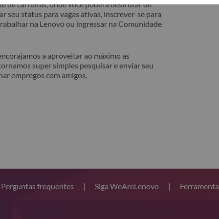
e de carreiras, onde você poderá desfrutar de
r seu status para vagas ativas, inscrever-se para
 trabalhar na Lenovo ou ingressar na Comunidade
 encorajamos a aproveitar ao máximo as
tornamos super simples pesquisar e enviar seu
lhar empregos com amigos.
Perguntas frequentes
|
Siga WeAreLenovo
|
Ferramenta