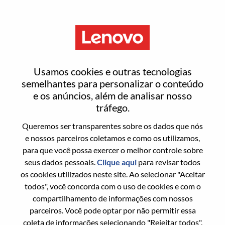
Menu
Entrar ou registrar-se em uma
Usamos cookies e outras tecnologias
nova conta de usuário
semelhantes para personalizar o conteúdo
e os anúncios, além de analisar nosso
tráfego.
Queremos ser transparentes sobre os dados que nós
e nossos parceiros coletamos e como os utilizamos,
para que você possa exercer o melhor controle sobre
Usuário recorrente
seus dados pessoais.
Clique aqui
para revisar todos
os cookies utilizados neste site. Ao selecionar "Aceitar
Sobrenome
todos", você concorda com o uso de cookies e com o
Nome da graduação
compartilhamento de informações com nossos
parceiros. Você pode optar por não permitir essa
coleta de informações selecionando "Rejeitar todos".