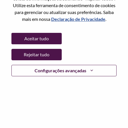
Utilize esta ferramenta de consentimento de cookies
Senha
para gerenciar ou atualizar suas preferências. Saiba
mais em nossa
Declaração de Privacidade
.
Aceitar tudo
Entrar
Rejeitar tudo
Esqueceu sua senha?
Se você é um candidato para uma vaga aberta no
Configurações avançadas
momento, temos seu e-mail salvo em nosso sistema;
selecione "Esqueceu a senha?" para redefinir e fazer login.
Se você estiver tendo problemas para fazer login e/ou
registrar-se como um novo usuário, entre em contato com
nossa equipe de RH em
hrsupport@lenovo.com
com os
detalhes do seu erro e capturas de tela aplicáveis. Inclua
"Problema de login do candidato" no assunto do e-mail.
Um membro de nossa equipe entrará em contato com