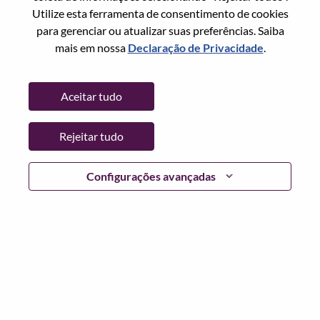
Utilize esta ferramenta de consentimento de cookies
Senha
para gerenciar ou atualizar suas preferências. Saiba
mais em nossa
Declaração de Privacidade
.
Aceitar tudo
Entrar
Rejeitar tudo
Esqueceu sua senha?
Se você é um candidato para uma vaga aberta no
Configurações avançadas
momento, temos seu e-mail salvo em nosso sistema;
selecione "Esqueceu a senha?" para redefinir e fazer login.
Se você estiver tendo problemas para fazer login e/ou
registrar-se como um novo usuário, entre em contato com
nossa equipe de RH em
hrsupport@lenovo.com
com os
detalhes do seu erro e capturas de tela aplicáveis. Inclua
"Problema de login do candidato" no assunto do e-mail.
Um membro de nossa equipe entrará em contato com