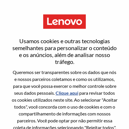
Menu
Entrar ou registrar-se em uma
Usamos cookies e outras tecnologias
nova conta de usuário
semelhantes para personalizar o conteúdo
e os anúncios, além de analisar nosso
tráfego.
Queremos ser transparentes sobre os dados que nós
e nossos parceiros coletamos e como os utilizamos,
para que você possa exercer o melhor controle sobre
Usuário recorrente
seus dados pessoais.
Clique aqui
para revisar todos
os cookies utilizados neste site. Ao selecionar "Aceitar
Sobrenome
todos", você concorda com o uso de cookies e com o
Nome da graduação
compartilhamento de informações com nossos
parceiros. Você pode optar por não permitir essa
coleta de informações selecionando "Rejeitar todos".