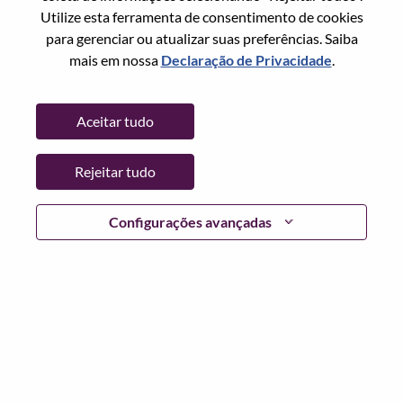
Utilize esta ferramenta de consentimento de cookies
Senha
para gerenciar ou atualizar suas preferências. Saiba
mais em nossa
Declaração de Privacidade
.
Aceitar tudo
Entrar
Rejeitar tudo
Esqueceu sua senha?
Se você é um candidato para uma vaga aberta no
Configurações avançadas
momento, temos seu e-mail salvo em nosso sistema;
selecione "Esqueceu a senha?" para redefinir e fazer login.
Se você estiver tendo problemas para fazer login e/ou
registrar-se como um novo usuário, entre em contato com
nossa equipe de RH em
hrsupport@lenovo.com
com os
detalhes do seu erro e capturas de tela aplicáveis. Inclua
"Problema de login do candidato" no assunto do e-mail.
Um membro de nossa equipe entrará em contato com