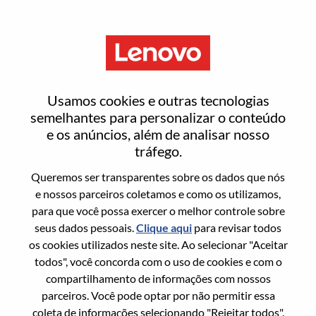
Menu
Entrar ou registrar-se em uma
Usamos cookies e outras tecnologias
nova conta de usuário
semelhantes para personalizar o conteúdo
e os anúncios, além de analisar nosso
tráfego.
Queremos ser transparentes sobre os dados que nós
e nossos parceiros coletamos e como os utilizamos,
para que você possa exercer o melhor controle sobre
Usuário recorrente
seus dados pessoais.
Clique aqui
para revisar todos
os cookies utilizados neste site. Ao selecionar "Aceitar
Sobrenome
todos", você concorda com o uso de cookies e com o
Nome da graduação
compartilhamento de informações com nossos
parceiros. Você pode optar por não permitir essa
coleta de informações selecionando "Rejeitar todos".