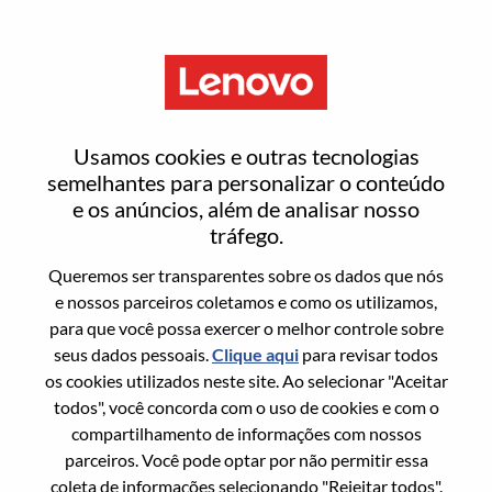
Menu
Entrar ou registrar-se em uma
Usamos cookies e outras tecnologias
nova conta de usuário
semelhantes para personalizar o conteúdo
e os anúncios, além de analisar nosso
tráfego.
Queremos ser transparentes sobre os dados que nós
e nossos parceiros coletamos e como os utilizamos,
para que você possa exercer o melhor controle sobre
Usuário recorrente
seus dados pessoais.
Clique aqui
para revisar todos
os cookies utilizados neste site. Ao selecionar "Aceitar
Sobrenome
todos", você concorda com o uso de cookies e com o
Nome da graduação
compartilhamento de informações com nossos
parceiros. Você pode optar por não permitir essa
coleta de informações selecionando "Rejeitar todos".