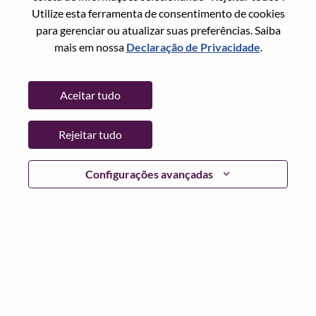
Utilize esta ferramenta de consentimento de cookies
Senha
para gerenciar ou atualizar suas preferências. Saiba
mais em nossa
Declaração de Privacidade
.
Aceitar tudo
Entrar
Rejeitar tudo
Esqueceu sua senha?
Se você é um candidato para uma vaga aberta no
Configurações avançadas
momento, temos seu e-mail salvo em nosso sistema;
selecione "Esqueceu a senha?" para redefinir e fazer login.
Se você estiver tendo problemas para fazer login e/ou
registrar-se como um novo usuário, entre em contato com
nossa equipe de RH em
hrsupport@lenovo.com
com os
detalhes do seu erro e capturas de tela aplicáveis. Inclua
"Problema de login do candidato" no assunto do e-mail.
Um membro de nossa equipe entrará em contato com