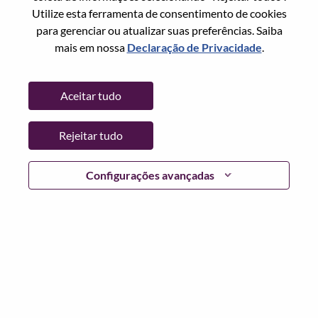
Utilize esta ferramenta de consentimento de cookies
Senha
para gerenciar ou atualizar suas preferências. Saiba
mais em nossa
Declaração de Privacidade
.
Aceitar tudo
Entrar
Rejeitar tudo
Esqueceu sua senha?
Se você é um candidato para uma vaga aberta no
Configurações avançadas
momento, temos seu e-mail salvo em nosso sistema;
selecione "Esqueceu a senha?" para redefinir e fazer login.
Se você estiver tendo problemas para fazer login e/ou
registrar-se como um novo usuário, entre em contato com
nossa equipe de RH em
hrsupport@lenovo.com
com os
detalhes do seu erro e capturas de tela aplicáveis. Inclua
"Problema de login do candidato" no assunto do e-mail.
Um membro de nossa equipe entrará em contato com