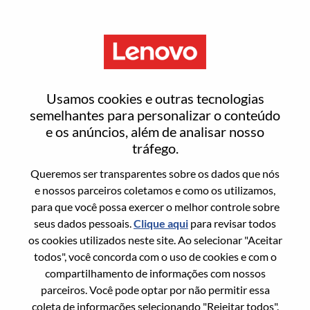
Menu
Entrar ou registrar-se em uma
Usamos cookies e outras tecnologias
nova conta de usuário
semelhantes para personalizar o conteúdo
e os anúncios, além de analisar nosso
tráfego.
Queremos ser transparentes sobre os dados que nós
e nossos parceiros coletamos e como os utilizamos,
para que você possa exercer o melhor controle sobre
Usuário recorrente
seus dados pessoais.
Clique aqui
para revisar todos
os cookies utilizados neste site. Ao selecionar "Aceitar
Sobrenome
todos", você concorda com o uso de cookies e com o
Nome da graduação
compartilhamento de informações com nossos
parceiros. Você pode optar por não permitir essa
coleta de informações selecionando "Rejeitar todos".