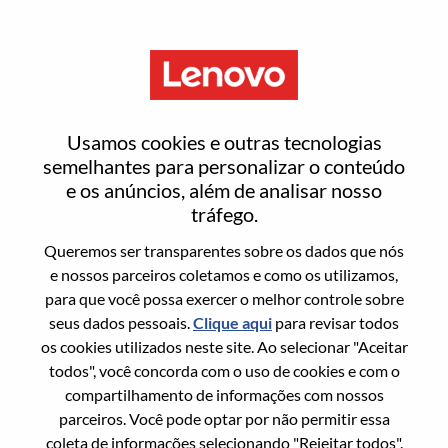
Menu
Entrar ou registrar-se em uma
Usamos cookies e outras tecnologias
nova conta de usuário
semelhantes para personalizar o conteúdo
e os anúncios, além de analisar nosso
tráfego.
Queremos ser transparentes sobre os dados que nós
e nossos parceiros coletamos e como os utilizamos,
para que você possa exercer o melhor controle sobre
Usuário recorrente
seus dados pessoais.
Clique aqui
para revisar todos
os cookies utilizados neste site. Ao selecionar "Aceitar
Sobrenome
todos", você concorda com o uso de cookies e com o
Nome da graduação
compartilhamento de informações com nossos
parceiros. Você pode optar por não permitir essa
coleta de informações selecionando "Rejeitar todos".