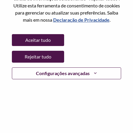
Utilize esta ferramenta de consentimento de cookies
Senha
para gerenciar ou atualizar suas preferências. Saiba
mais em nossa
Declaração de Privacidade
.
Aceitar tudo
Entrar
Rejeitar tudo
Esqueceu sua senha?
Se você é um candidato para uma vaga aberta no
Configurações avançadas
momento, temos seu e-mail salvo em nosso sistema;
selecione "Esqueceu a senha?" para redefinir e fazer login.
Se você estiver tendo problemas para fazer login e/ou
registrar-se como um novo usuário, entre em contato com
nossa equipe de RH em
hrsupport@lenovo.com
com os
detalhes do seu erro e capturas de tela aplicáveis. Inclua
"Problema de login do candidato" no assunto do e-mail.
Um membro de nossa equipe entrará em contato com